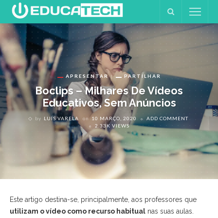
APRESENTAR
PARTILHAR
Boclips – Milhares De Vídeos
Educativos, Sem Anúncios
by
LUÍS VARELA
on
10 MARÇO, 2020
ADD COMMENT
2.33K VIEWS
Este artigo destina-se, principalmente, aos professores que
utilizam o vídeo como recurso habitual
nas suas aulas.