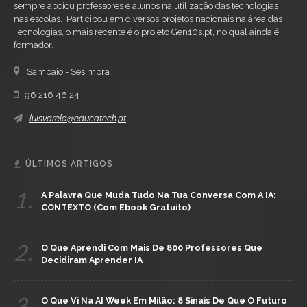
sempre apoiou professores e alunos na utilização das tecnologias
nas escolas. Participou em diversos projetos nacionais na área das
Tecnologias, o mais recente é o projeto Gen10s.pt, no qual ainda é
formador.
Sampaio - Sesimbra
96 216 46 24
luisvarela@educatech.pt
ÚLTIMOS ARTIGOS
1.
A Palavra Que Muda Tudo Na Tua Conversa Com A IA:
CONTEXTO (com Ebook Gratuito)
2.
O Que Aprendi Com Mais De 800 Professores Que
Decidiram Aprender IA
3.
O Que Vi Na AI Week Em Milão: 8 Sinais De Que O Futuro