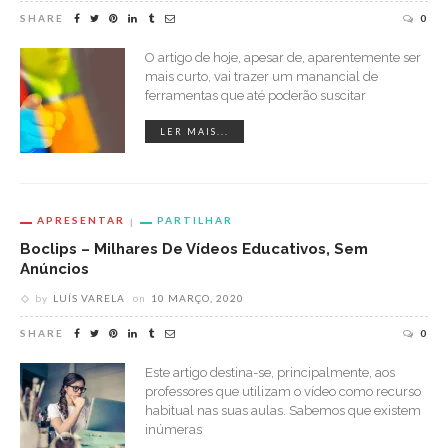
SHARE
0
O artigo de hoje, apesar de, aparentemente ser
mais curto, vai trazer um manancial de
ferramentas que até poderão suscitar
LER MAIS...
APRESENTAR
PARTILHAR
Boclips – Milhares De Vídeos Educativos, Sem
Anúncios
by
LUÍS VARELA
on
10 MARÇO, 2020
SHARE
0
Este artigo destina-se, principalmente, aos
professores que utilizam o vídeo como recurso
habitual nas suas aulas. Sabemos que existem
inúmeras