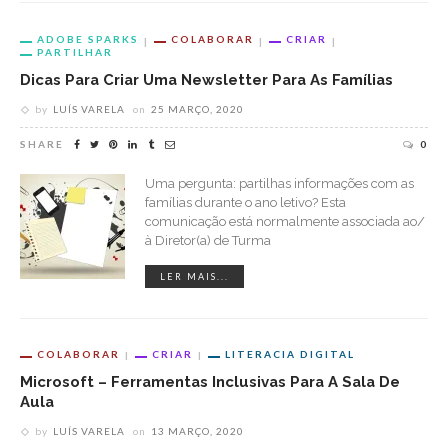
ADOBE SPARKS
COLABORAR
CRIAR
PARTILHAR
Dicas Para Criar Uma Newsletter Para As Famílias
by
LUÍS VARELA
on
25 MARÇO, 2020
SHARE
0
Uma pergunta: partilhas informações com as
famílias durante o ano letivo? Esta
comunicação está normalmente associada ao/
à Diretor(a) de Turma
LER MAIS...
COLABORAR
CRIAR
LITERACIA DIGITAL
Microsoft – Ferramentas Inclusivas Para A Sala De
Aula
by
LUÍS VARELA
on
13 MARÇO, 2020