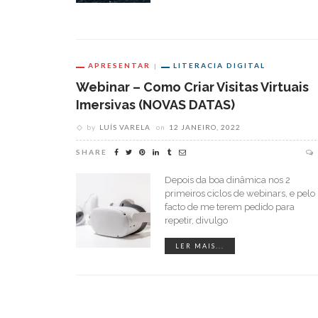
APRESENTAR
LITERACIA DIGITAL
Webinar – Como Criar Visitas Virtuais
Imersivas (NOVAS DATAS)
by
LUÍS VARELA
on
12 JANEIRO, 2022
SHARE
Depois da boa dinâmica nos 2
primeiros ciclos de webinars, e pelo
facto de me terem pedido para
repetir, divulgo
LER MAIS...