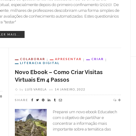
bitual, especialmente depois do primeiro confinamento (2020). De
pente, milhares de professores descobriram uma forma simples de
iar avaliações de conhecimento automatizadas. Estes questionários
a "testar"
LER MAIS...
COLABORAR
APRESENTAR
CRIAR
LITERACIA DIGITAL
Novo Ebook – Como Criar Visitas
Virtuais Em 4 Passos
by
LUÍS VARELA
on
14 JANEIRO, 2022
0
SHARE
0
Preparei um novo ebook Educatech
com o objetivo de partilhar e
concentrar a informação mais
importante sobre a temática das