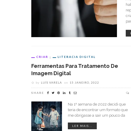
ha
re
cr
par
CRIAR
LITERACIA DIGITAL
Ferramentas Para Tratamento De
Imagem Digital
by
LUÍS VARELA
on
15 JANEIRO, 2022
SHARE
Na 1ª semana de 2022 decidi que
teria de encontrar um formato que
me obrigasse a sair um pouco da
LER MAIS...