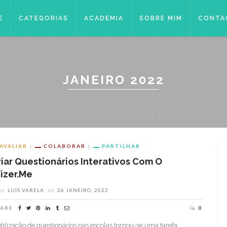
E
CATEGORIAS
ACADEMIA
SOBRE MIM
CONTA
JANEIRO 2022
AVALIAR
COLABORAR
PARTILHAR
riar Questionários Interativos Com O
izer.me
by
LUÍS VARELA
on
26 JANEIRO, 2022
ARE
0
utilização de questionários nas escolas tornou-se uma tarefa