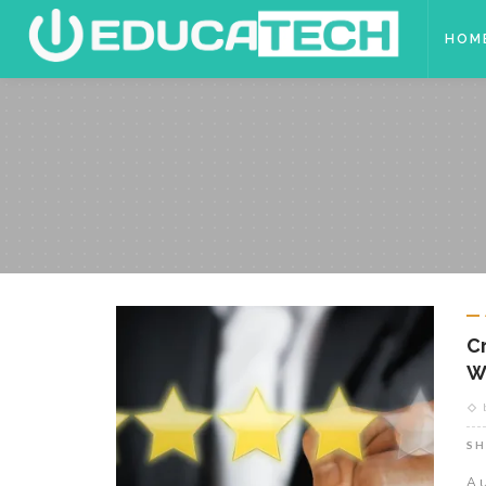
HOM
C
W
SH
A 