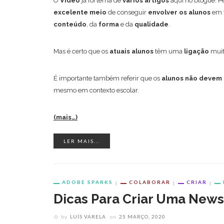
O
Vídeo
já foi tema de
vários artigos
aqui no blogue. P
excelente meio
de conseguir
envolver os alunos
em 
conteúdo
, da
forma
e da
qualidade
.
Mas é certo que os
atuais alunos
têm uma
ligação
mui
É importante também referir que os
alunos não devem
mesmo em contexto escolar.
(mais…)
LER MAIS...
ADOBE SPARKS
COLABORAR
CRIAR
Dicas Para Criar Uma Newsl
by
LUÍS VARELA
on
25 MARÇO, 2020