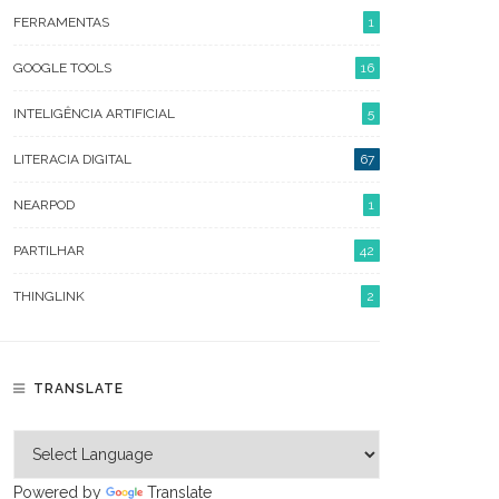
SETEMBRO 2022
FERRAMENTAS
1
MAIO 2022
GOOGLE TOOLS
16
ABRIL 2022
INTELIGÊNCIA ARTIFICIAL
5
MARÇO 2022
LITERACIA DIGITAL
67
FEVEREIRO 2022
NEARPOD
1
JANEIRO 2022
PARTILHAR
42
SETEMBRO 2021
THINGLINK
2
JUNHO 2021
MAIO 2021
TRANSLATE
ABRIL 2021
MARÇO 2021
Powered by
Translate