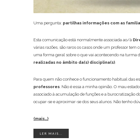
Uma pergunta:
partilhas informações com as famíli
Esta comunicação está normalmente associada ao/à
Dir
várias razões, são raros os casos onde um professor tem
uma forma geral sobre o que vai acontecendo na turma 
realizadas no âmbito da(s) disciplina(s)
.
Para quem não conhece o funcionamento habitual das e
professores
. Não é essa a minha opinião. O mau estado
associado à acumulação de funções e a burocratização d
ocupar-se e aproximar-se dos seus alunos. Não tenho dúv
(mais…)
LER MAIS...