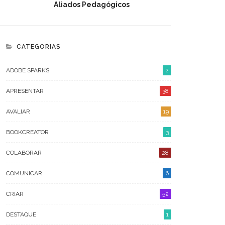
Aliados Pedagógicos
ARQUIVO
CATEGORIAS
AGOSTO 2026
ADOBE SPARKS
2
JULHO 2026
APRESENTAR
38
JUNHO 2026
AVALIAR
19
OUTUBRO 2023
BOOKCREATOR
3
ABRIL 2023
COLABORAR
28
FEVEREIRO 2023
COMUNICAR
6
JANEIRO 2023
CRIAR
52
DEZEMBRO 2022
DESTAQUE
1