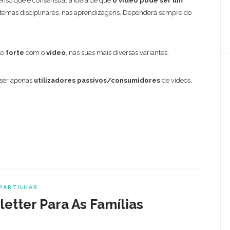
enso que é consensual a ideia de que
o vídeo pode ser um
temas disciplinares, nas aprendizagens. Dependerá sempre do
to
forte
com o
vídeo
, nas suas mais diversas variantes.
ser apenas
utilizadores passivos/consumidores
de vídeos,
PARTILHAR
etter Para As Famílias