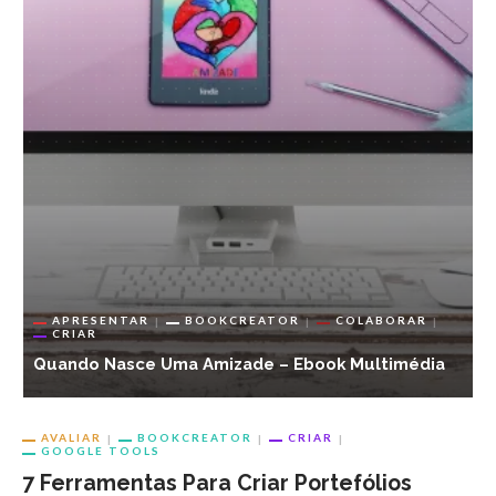
APRESENTAR
BOOKCREATOR
COLABORAR
CRIAR
3
Quando Nasce Uma Amizade – Ebook Multimédia
M
AVALIAR
BOOKCREATOR
CRIAR
GOOGLE TOOLS
7 Ferramentas Para Criar Portefólios