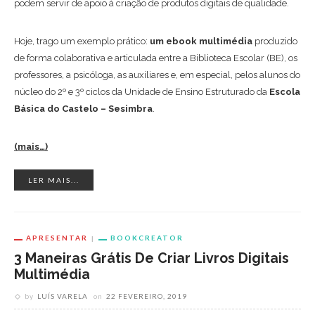
podem servir de apoio à criação de produtos digitais de qualidade.
Hoje, trago um exemplo prático:
um ebook multimédia
produzido
de forma colaborativa e articulada entre a Biblioteca Escolar (BE), os
professores, a psicóloga, as auxiliares e, em especial, pelos alunos do
núcleo do 2º e 3º ciclos da Unidade de Ensino Estruturado da
Escola
Básica do Castelo – Sesimbra
.
(mais…)
LER MAIS...
APRESENTAR
BOOKCREATOR
3 Maneiras Grátis De Criar Livros Digitais
Multimédia
by
LUÍS VARELA
on
22 FEVEREIRO, 2019