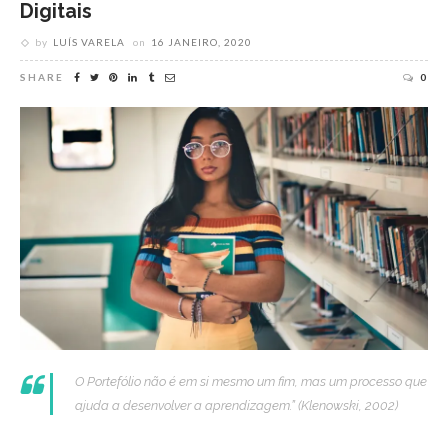
Digitais
by
LUÍS VARELA
on
16 JANEIRO, 2020
SHARE
0
O Portefólio não é em si mesmo um fim, mas um processo que
ajuda a desenvolver a aprendizagem.” (Klenowski, 2002)