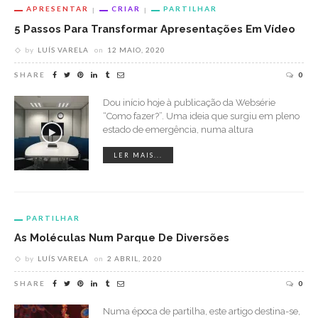
APRESENTAR
CRIAR
PARTILHAR
5 Passos Para Transformar Apresentações Em Vídeo
by
LUÍS VARELA
on
12 MAIO, 2020
SHARE
0
Dou início hoje à publicação da Websérie
“Como fazer?”. Uma ideia que surgiu em pleno
estado de emergência, numa altura
LER MAIS...
PARTILHAR
As Moléculas Num Parque De Diversões
by
LUÍS VARELA
on
2 ABRIL, 2020
SHARE
0
Numa época de partilha, este artigo destina-se,