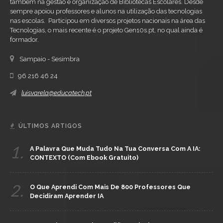
também na gestão e organização de Bibliotecas Escolares. Desde
sempre apoiou professores e alunos na utilização das tecnologias
nas escolas. Participou em diversos projetos nacionais na área das
Tecnologias, o mais recente é o projeto Gen10s.pt, no qual ainda é
formador.
Sampaio - Sesimbra
96 216 46 24
luisvarela@educatech.pt
ÚLTIMOS ARTIGOS
1.
A Palavra Que Muda Tudo Na Tua Conversa Com A IA:
CONTEXTO (com Ebook Gratuito)
2.
O Que Aprendi Com Mais De 800 Professores Que
Decidiram Aprender IA