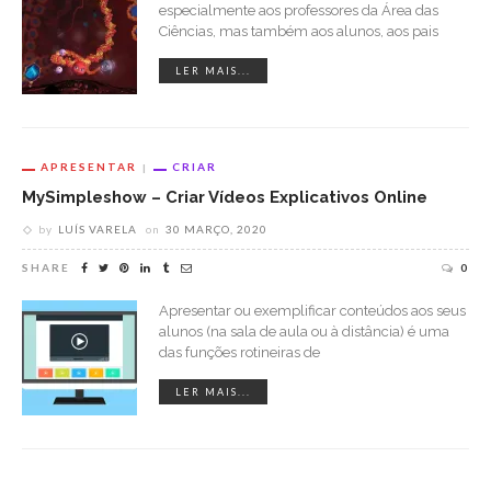
especialmente aos professores da Área das
Ciências, mas também aos alunos, aos pais
LER MAIS...
APRESENTAR
CRIAR
MySimpleshow – Criar Vídeos Explicativos Online
by
LUÍS VARELA
on
30 MARÇO, 2020
SHARE
0
Apresentar ou exemplificar conteúdos aos seus
alunos (na sala de aula ou à distância) é uma
das funções rotineiras de
LER MAIS...