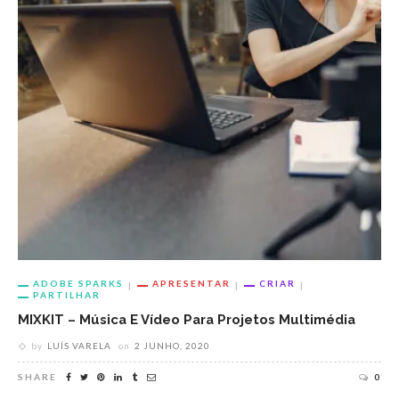
ADOBE SPARKS
APRESENTAR
CRIAR
PARTILHAR
MIXKIT – Música E Vídeo Para Projetos Multimédia
by
LUÍS VARELA
on
2 JUNHO, 2020
SHARE
0