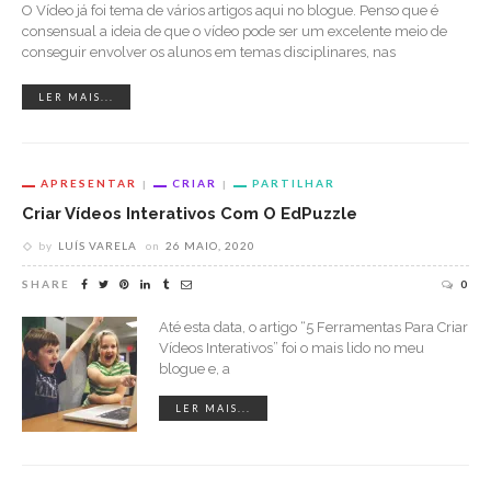
O Vídeo já foi tema de vários artigos aqui no blogue. Penso que é
consensual a ideia de que o vídeo pode ser um excelente meio de
conseguir envolver os alunos em temas disciplinares, nas
LER MAIS...
APRESENTAR
CRIAR
PARTILHAR
Criar Vídeos Interativos Com O EdPuzzle
by
LUÍS VARELA
on
26 MAIO, 2020
SHARE
0
Até esta data, o artigo “5 Ferramentas Para Criar
Vídeos Interativos” foi o mais lido no meu
blogue e, a
LER MAIS...