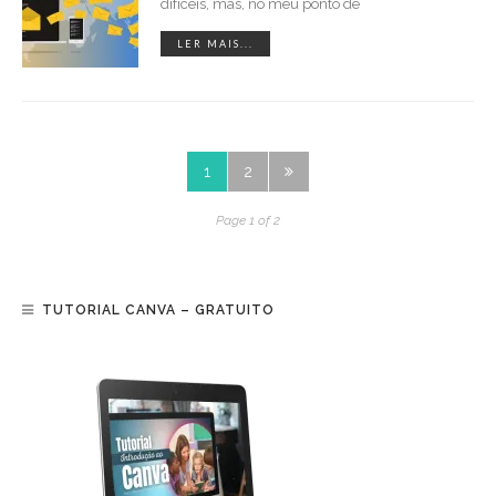
difíceis, mas, no meu ponto de
LER MAIS...
1
2
Page 1 of 2
TUTORIAL CANVA – GRATUITO