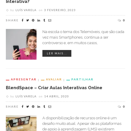
Interativa?
by
LUÍS VARELA
on
3 FEVEREIRO, 2023
SHARE
0
Na escola o tema dos Telemóveis, que são cada
vez mais Smartphones, continua a ser
controverso e, em muitos casos,
LER MAIS...
APRESENTAR
AVALIAR
PARTILHAR
BlendSpace – Criar Aulas Interativas Online
by
LUÍS VARELA
on
14 ABRIL, 2020
SHARE
0
A disponibilização de recursos online é um
desafio muito atual. Apesar de as plataformas
de apoio à aprendizagem (LMS) existirem