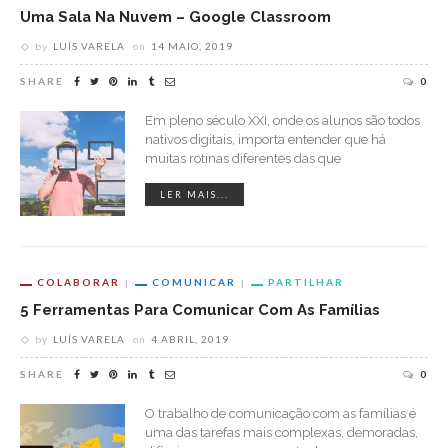
Uma Sala Na Nuvem – Google Classroom
by
LUÍS VARELA
on
14 MAIO, 2019
SHARE
0
Em pleno século XXI, onde os alunos são todos
nativos digitais, importa entender que há
muitas rotinas diferentes das que
LER MAIS...
COLABORAR
COMUNICAR
PARTILHAR
5 Ferramentas Para Comunicar Com As Famílias
by
LUÍS VARELA
on
4 ABRIL, 2019
SHARE
0
O trabalho de comunicação com as famílias é
uma das tarefas mais complexas, demoradas,