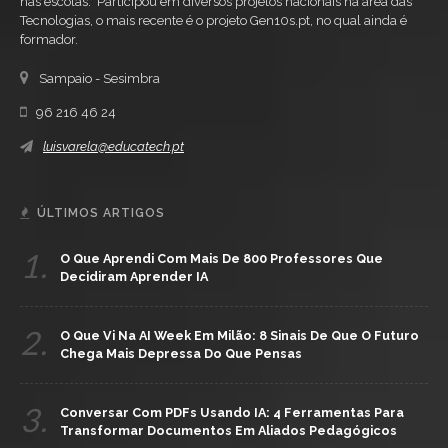
nas escolas. Participou em diversos projetos nacionais na área das
Tecnologias, o mais recente é o projeto Gen10s.pt, no qual ainda é
formador.
Sampaio - Sesimbra
96 216 46 24
luisvarela@educatech.pt
ÚLTIMOS ARTIGOS
1.
O Que Aprendi Com Mais De 800 Professores Que
Decidiram Aprender IA
2.
O Que Vi Na AI Week Em Milão: 8 Sinais De Que O Futuro
Chega Mais Depressa Do Que Pensas
3.
Conversar Com PDFs Usando IA: 4 Ferramentas Para
Transformar Documentos Em Aliados Pedagógicos