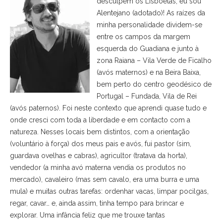
desculpem os Lisboetas, eu sou
Alentejano (adotado)! As raízes da
minha personalidade dividem-se
entre os campos da margem
esquerda do Guadiana e junto à
zona Raiana – Vila Verde de Ficalho
(avós maternos) e na Beira Baixa,
bem perto do centro geodésico de
Portugal – Fundada, Vila de Rei
(avós paternos). Foi neste contexto que aprendi quase tudo e
onde cresci com toda a liberdade e em contacto com a
natureza. Nesses locais bem distintos, com a orientação
(voluntário à força) dos meus pais e avós, fui pastor (sim,
guardava ovelhas e cabras), agricultor (tratava da horta),
vendedor (a minha avó materna vendia os produtos no
mercado), cavaleiro (mas sem cavalo, era uma burra e uma
mula) e muitas outras tarefas: ordenhar vacas, limpar pocilgas,
regar, cavar… e, ainda assim, tinha tempo para brincar e
explorar. Uma infância feliz que me trouxe tantas