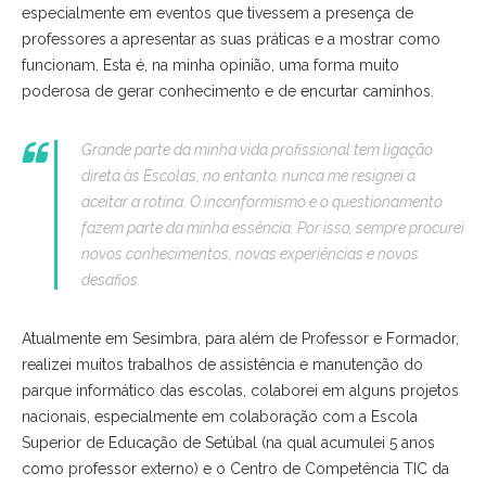
especialmente em eventos que tivessem a presença de
professores a apresentar as suas práticas e a mostrar como
funcionam. Esta é, na minha opinião, uma forma muito
poderosa de gerar conhecimento e de encurtar caminhos.
Grande parte da minha vida profissional tem ligação
direta às Escolas, no entanto, nunca me resignei a
aceitar a rotina. O inconformismo e o questionamento
fazem parte da minha essência. Por isso, sempre procurei
novos conhecimentos, novas experiências e novos
desafios.
Atualmente em Sesimbra, para além de Professor e Formador,
realizei muitos trabalhos de assistência e manutenção do
parque informático das escolas, colaborei em alguns projetos
nacionais, especialmente em colaboração com a Escola
Superior de Educação de Setúbal (na qual acumulei 5 anos
como professor externo) e o Centro de Competência TIC da