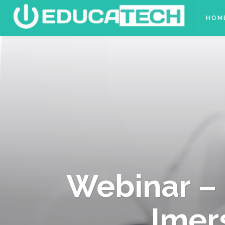
HOM
Webinar – 
Imer