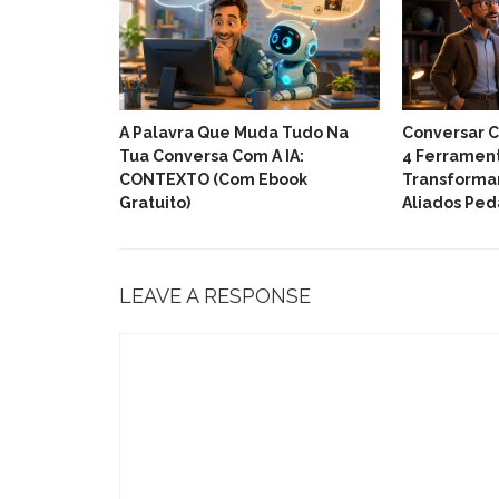
uitas Para
A Palavra Que Muda Tudo Na
Conversar C
ucativos
Tua Conversa Com A IA:
4 Ferrament
CONTEXTO (com Ebook
Transforma
Gratuito)
Aliados Pe
LEAVE A RESPONSE