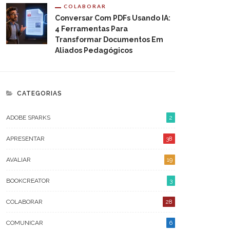
COLABORAR
Conversar Com PDFs Usando IA:
4 Ferramentas Para
Transformar Documentos Em
ARQUIVO
Aliados Pedagógicos
AGOSTO 2026
JULHO 2026
CATEGORIAS
JUNHO 2026
ADOBE SPARKS
2
OUTUBRO 2023
APRESENTAR
38
ABRIL 2023
AVALIAR
19
FEVEREIRO 2023
BOOKCREATOR
3
JANEIRO 2023
COLABORAR
28
DEZEMBRO 2022
COMUNICAR
6