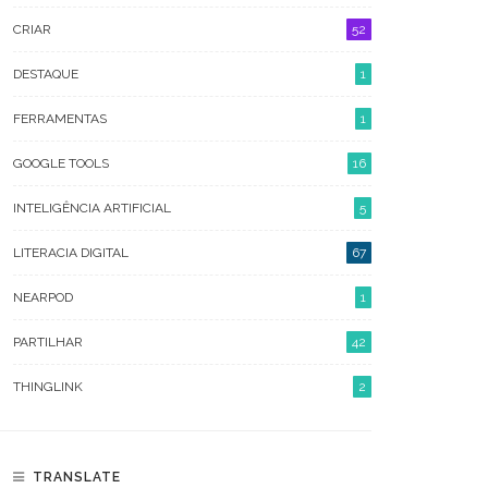
SETEMBRO 2022
CRIAR
52
MAIO 2022
DESTAQUE
1
ABRIL 2022
FERRAMENTAS
1
MARÇO 2022
GOOGLE TOOLS
16
FEVEREIRO 2022
INTELIGÊNCIA ARTIFICIAL
5
JANEIRO 2022
LITERACIA DIGITAL
67
SETEMBRO 2021
NEARPOD
1
JUNHO 2021
PARTILHAR
42
MAIO 2021
THINGLINK
2
ABRIL 2021
MARÇO 2021
TRANSLATE