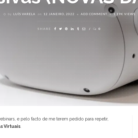
by
LUÍS VARELA
on
12 JANEIRO, 2022
ADD COMMENT
1.19K VIEWS
SHARE
0
binars, e pelo facto de me terem pedido para repetir,
s Virtuais
.