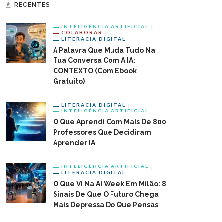
RECENTES
INTELIGÊNCIA ARTIFICIAL
COLABORAR
LITERACIA DIGITAL
A Palavra Que Muda Tudo Na
ssPoint & Telemóveis: Como
12 Ferramentas Gratuitas Para
Tua Conversa Com A IA:
oveitar A Tecnologia Para
Criar Portefólios Educativos
CONTEXTO (com Ebook
 Aprendizagem Mais Ativa E
Gratuito)
erativa?
LITERACIA DIGITAL
INTELIGÊNCIA ARTIFICIAL
O Que Aprendi Com Mais De 800
Professores Que Decidiram
Aprender IA
INTELIGÊNCIA ARTIFICIAL
LITERACIA DIGITAL
O Que Vi Na AI Week Em Milão: 8
Sinais De Que O Futuro Chega
Mais Depressa Do Que Pensas