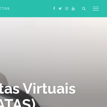
CTOS
as Virtuais
ATAS)