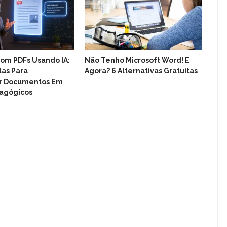
om PDFs Usando IA:
Não Tenho Microsoft Word! E
Cla
as Para
Agora? 6 Alternativas Gratuitas
Apr
r Documentos Em
Uma
dagógicos
Int