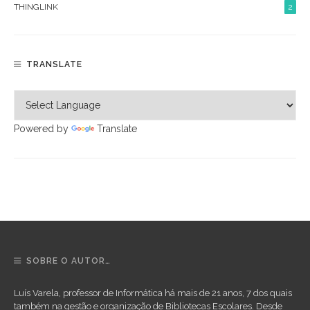
THINGLINK
2
TRANSLATE
Powered by
Translate
SOBRE O AUTOR…
Luís Varela, professor de Informática há mais de 21 anos, 7 dos quais
também na gestão e organização de Bibliotecas Escolares. Desde