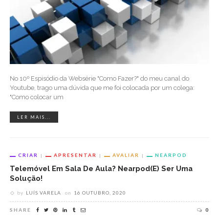
No 10º Espisódio da Websérie "Como Fazer?" do meu canal do
Youtube, trago uma dúvida que me foi colocada por um colega:
"Como colocar um
LER MAIS...
CRIAR
APRESENTAR
AVALIAR
NEARPOD
Telemóvel Em Sala De Aula? Nearpod(e) Ser Uma
Solução!
by
LUÍS VARELA
on
16 OUTUBRO, 2020
SHARE
0