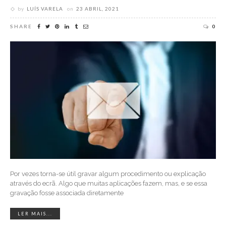
by
LUÍS VARELA
on
23 ABRIL, 2021
SHARE
0
Por vezes torna-se útil gravar algum procedimento ou explicação
através do ecrã. Algo que muitas aplicações fazem, mas, e se essa
gravação fosse associada diretamente
LER MAIS...