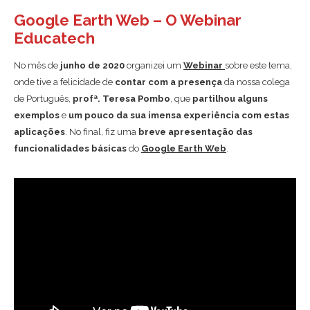
Google Earth Web – O Webinar
Educatech
No mês de
junho de 2020
organizei um
Webinar
sobre este tema,
onde tive a felicidade de
contar com a presença
da nossa colega
de Português,
profª. Teresa Pombo
, que
partilhou alguns
exemplos
e
um pouco da sua imensa experiência com estas
aplicações
. No final, fiz uma
breve apresentação das
funcionalidades básicas
do
Google Earth Web
.