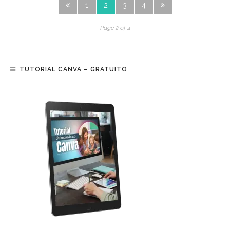
1
2
3
4
Page 2 of 4
TUTORIAL CANVA – GRATUITO