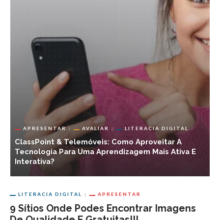
AVALIAR
APRESENTAR
PARTILHAR
12 Ferramentas Gratuitas Para Criar Portefólios
E
Educativos
A
LITERACIA DIGITAL
APRESENTAR
9 Sítios Onde Podes Encontrar Imagens
De Qualidade E Gratuitas!!!