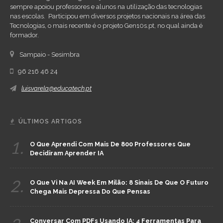
sempre apoiou professores e alunos na utilização das tecnologias
nas escolas. Participou em diversos projetos nacionais na área das
Tecnologias, o mais recente é o projeto Gen10s.pt, no qual ainda é
formador.
Sampaio - Sesimbra
96 216 46 24
luisvarela@educatech.pt
ÚLTIMOS ARTIGOS
1.
O Que Aprendi Com Mais De 800 Professores Que
Decidiram Aprender IA
2.
O Que Vi Na AI Week Em Milão: 8 Sinais De Que O Futuro
Chega Mais Depressa Do Que Pensas
Conversar Com PDFs Usando IA: 4 Ferramentas Para