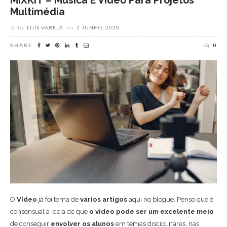
MIXKIT – Música E Vídeo Para Projetos
Multimédia
by
LUÍS VARELA
on
2 JUNHO, 2020
SHARE
0
O
Vídeo
já foi tema de
vários artigos
aqui no blogue. Penso que é
consensual a ideia de que
o vídeo pode ser um excelente meio
de conseguir
envolver os alunos
em temas disciplinares, nas