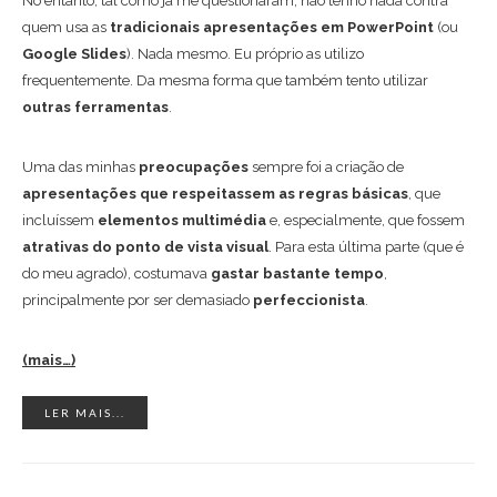
No entanto, tal como já me questionaram, não tenho nada contra
quem usa as
tradicionais apresentações em PowerPoint
(ou
Google Slides
). Nada mesmo. Eu próprio as utilizo
frequentemente. Da mesma forma que também tento utilizar
outras ferramentas
.
Uma das minhas
preocupações
sempre foi a criação de
apresentações que respeitassem as regras básicas
, que
incluíssem
elementos multimédia
e, especialmente, que fossem
atrativas do ponto de vista visual
. Para esta última parte (que é
do meu agrado), costumava
gastar bastante tempo
,
principalmente por ser demasiado
perfeccionista
.
(mais…)
LER MAIS...