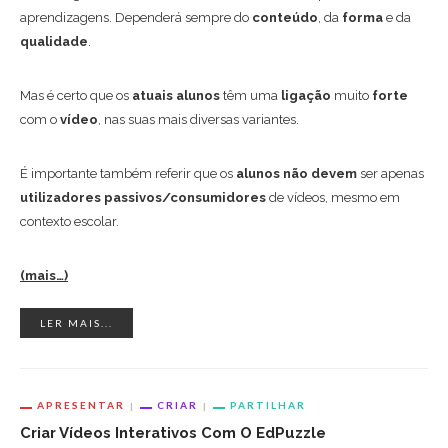
aprendizagens. Dependerá sempre do
conteúdo
, da
forma
e da
qualidade
.
Mas é certo que os
atuais alunos
têm uma
ligação
muito
forte
com o
vídeo
, nas suas mais diversas variantes.
É importante também referir que os
alunos não devem
ser apenas
utilizadores passivos/consumidores
de vídeos, mesmo em
contexto escolar.
(mais…)
LER MAIS...
APRESENTAR
CRIAR
PARTILHAR
Criar Vídeos Interativos Com O EdPuzzle