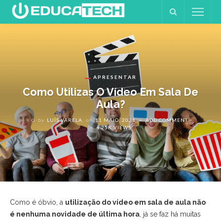
APRESENTAR
Como Utilizas O Vídeo Em Sala De
Aula?
by
LUÍS VARELA
on
11 MAIO, 2021
ADD COMMENT
4.25K VIEWS
Como é óbvio, a
utilização do vídeo em sala de aula não
é nenhuma novidade de última hora
, já se faz há muitas