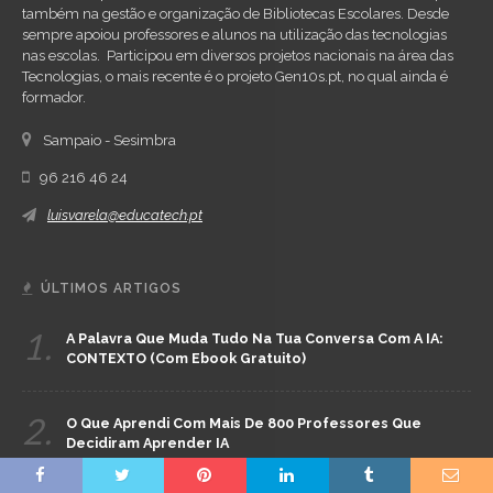
também na gestão e organização de Bibliotecas Escolares. Desde
sempre apoiou professores e alunos na utilização das tecnologias
nas escolas. Participou em diversos projetos nacionais na área das
Tecnologias, o mais recente é o projeto Gen10s.pt, no qual ainda é
formador.
Sampaio - Sesimbra
96 216 46 24
luisvarela@educatech.pt
ÚLTIMOS ARTIGOS
1.
A Palavra Que Muda Tudo Na Tua Conversa Com A IA:
CONTEXTO (com Ebook Gratuito)
2.
O Que Aprendi Com Mais De 800 Professores Que
Decidiram Aprender IA