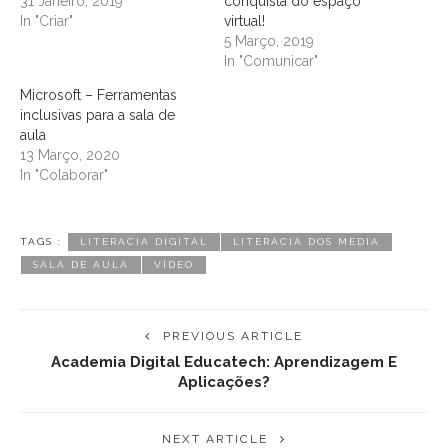
31 Janeiro, 2019
conquista do espaço
In "Criar"
virtual!
5 Março, 2019
In "Comunicar"
Microsoft – Ferramentas
inclusivas para a sala de
aula
13 Março, 2020
In "Colaborar"
TAGS :
LITERACIA DIGITAL
LITERACIA DOS MEDIA
SALA DE AULA
VÍDEO
PREVIOUS ARTICLE
Academia Digital Educatech: Aprendizagem E
Aplicações?
NEXT ARTICLE