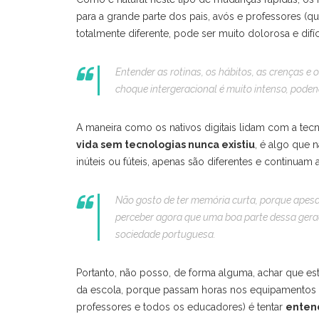
para a grande parte dos pais, avós e professores (q
totalmente diferente, pode ser muito dolorosa e difíci
Entender as rotinas, os hábitos, as crenças e 
choque intergeracional é muito intenso, podend
A maneira como os nativos digitais lidam com a tecn
vida sem tecnologias nunca existiu
, é algo que 
inúteis ou fúteis, apenas são diferentes e continuam
Não gosto de ter memória curta, porque apesa
perceber agora que uma boa parte dessa geraçã
sociedade portuguesa.
Portanto, não posso, de forma alguma, achar que es
da escola, porque passam horas nos equipamentos t
professores e todos os educadores) é tentar
enten