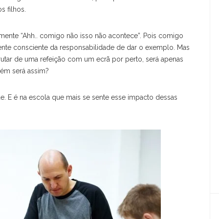
FERRAMENTAS
 filhos.
GOOGLE TOOLS
mente “Ahh.. comigo não isso não acontece”. Pois comigo
INTELIGÊNCIA ARTIFICIAL
nte consciente da responsabilidade de dar o exemplo. Mas
sfrutar de uma refeição com um ecrã por perto, será apenas
LITERACIA DIGITAL
bém será assim?
NEARPOD
de. E é na escola que mais se sente esse impacto dessas
PARTILHAR
THINGLINK