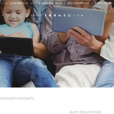
by
LUÍS VARELA
on
7 FEVEREIRO, 2019
ADD COMMENT
1.93K VIEWS
SHARE
0
ancia quem está perto.
Autor desconhecido.