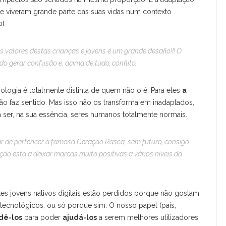
ue viveram grande parte das suas vidas num contexto
l.
os valores destas crianças e jovens é um grande desafio!!! O
o gerar confusão e, acima de tudo, conflito.
ologia é totalmente distinta de quem não o é. Para eles
a
não faz sentido. Mas isso não os transforma em inadaptados,
 a ser, na sua essência, seres humanos totalmente normais.
r de pertencer à famosa Geração Rasca, sem futuro, consigo
o está a deixar marcas muito positivas a vários níveis da
tes jovens nativos digitais estão perdidos porque não gostam
ecnológicos, ou só porque sim. O nosso papel (pais,
dê-los
para poder
ajudá-los
a serem melhores utilizadores