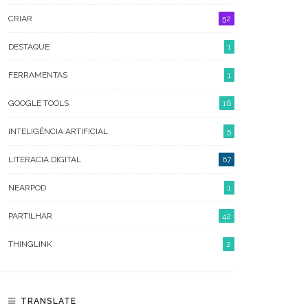
SETEMBRO 2022
CRIAR
52
MAIO 2022
DESTAQUE
1
ABRIL 2022
FERRAMENTAS
1
MARÇO 2022
GOOGLE TOOLS
16
FEVEREIRO 2022
INTELIGÊNCIA ARTIFICIAL
5
JANEIRO 2022
LITERACIA DIGITAL
67
SETEMBRO 2021
NEARPOD
1
JUNHO 2021
PARTILHAR
42
MAIO 2021
THINGLINK
2
ABRIL 2021
MARÇO 2021
TRANSLATE