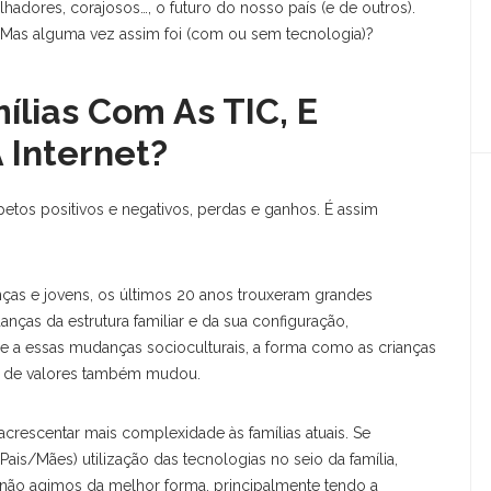
alhadores, corajosos…, o futuro do nosso país (e de outros).
o! Mas alguma vez assim foi (com ou sem tecnologia)?
IMOS ARTIGOS
CATEGORIAS
lias Com As TIC, E
 Palavra Que Muda Tudo Na
ADOBE SPARKS
 Internet?
ua Conversa Com A IA:
CONTEXTO (com Ebook
APRESENTAR
ratuito)
tos positivos e negativos, perdas e ganhos. É assim
AVALIAR
BOOKCREATOR
 Que Aprendi Com Mais De
nças e jovens, os últimos 20 anos trouxeram grandes
00 Professores Que
COLABORAR
ecidiram Aprender IA
anças da estrutura familiar e da sua configuração,
ce a essas mudanças socioculturais, a forma como as crianças
COMUNICAR
o de valores também mudou.
 Que Vi Na AI Week Em
CRIAR
ilão: 8 Sinais De Que O
uturo Chega Mais Depressa
rescentar mais complexidade às famílias atuais. Se
DESTAQUE
o Que Pensas
Pais/Mães) utilização das tecnologias no seio da família,
não agimos da melhor forma, principalmente tendo a