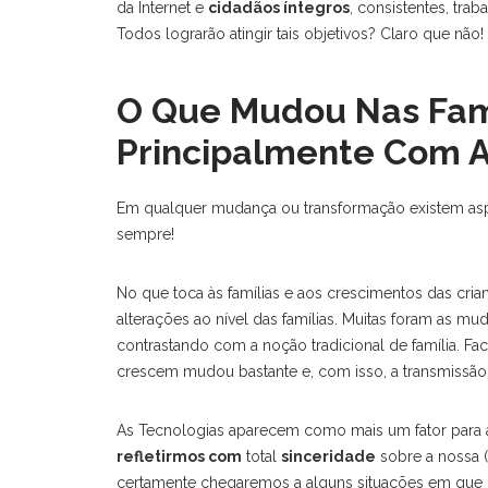
da Internet e
cidadãos íntegros
, consistentes, trab
Todos lograrão atingir tais objetivos? Claro que nã
SOBRE O AUTOR…
ÚLT
O Que Mudou Nas Famí
1.
Luís Varela, professor de Informática há
A
Principalmente Com A
mais de 21 anos, 7 dos quais também na
T
gestão e organização de Bibliotecas
Escolares. Desde sempre apoiou
G
Em qualquer mudança ou transformação existem aspe
professores e alunos na utilização das
sempre!
tecnologias nas escolas. Participou em
diversos projetos nacionais na área das
2.
O
Tecnologias, o mais recente é o projeto
No que toca às famílias e aos crescimentos das cria
8
Gen10s.pt, no qual ainda é formador.
D
alterações ao nível das famílias. Muitas foram as mud
Sampaio - Sesimbra
contrastando com a noção tradicional de família. Fa
crescem mudou bastante e, com isso, a transmissã
3.
96 216 46 24
O
M
luisvarela@educatech.pt
F
As Tecnologias aparecem como mais um fator para ac
D
refletirmos com
total
sinceridade
sobre a nossa (
certamente chegaremos a alguns situações em que 