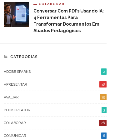
COLABORAR
Conversar Com PDFs Usando IA:
4 Ferramentas Para
Transformar Documentos Em
ARQUIVO
Aliados Pedagógicos
AGOSTO 2026
JULHO 2026
CATEGORIAS
JUNHO 2026
ADOBE SPARKS
2
OUTUBRO 2023
APRESENTAR
38
ABRIL 2023
AVALIAR
19
FEVEREIRO 2023
BOOKCREATOR
3
JANEIRO 2023
COLABORAR
28
DEZEMBRO 2022
COMUNICAR
6