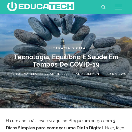
LITERACIA DIGITAL
Tecnologia, Equilíbrio E Saúde Em
Tempos De COVID-19
by
LUÍS VARELA
on
27 ABRIL, 2020
ADD COMMENT
1.5K VIEWS
Há um ano atrás, escrevi aqui no Blogue um artigo com
3
Dicas Simples para começar uma Dieta Digital
. Hoje, faço-