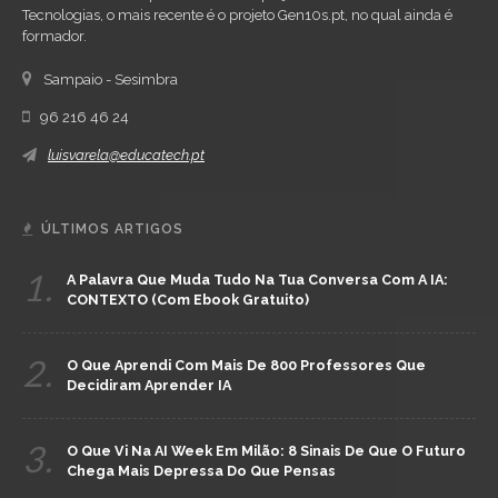
Tecnologias, o mais recente é o projeto Gen10s.pt, no qual ainda é
formador.
Sampaio - Sesimbra
96 216 46 24
luisvarela@educatech.pt
ÚLTIMOS ARTIGOS
1.
A Palavra Que Muda Tudo Na Tua Conversa Com A IA:
CONTEXTO (com Ebook Gratuito)
2.
O Que Aprendi Com Mais De 800 Professores Que
Decidiram Aprender IA
3.
O Que Vi Na AI Week Em Milão: 8 Sinais De Que O Futuro
Chega Mais Depressa Do Que Pensas