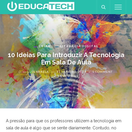
CRIAR
LITERACIA DIGITAL
10 Ideias Para Introduzir A Tecnologia
Em Sala De Aula
by
LUÍS VARELA
on
31 JANEIRO, 2019
1 COMMENT
5.89K VIEWS
A pressão para que os professores utilizem a tecnologia em
sala de aula é algo que se sente diariamente. Contudo, no