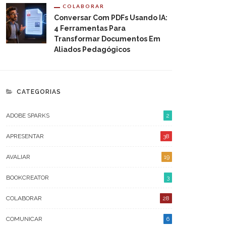
COLABORAR
Conversar Com PDFs Usando IA:
4 Ferramentas Para
Transformar Documentos Em
ARQUIVO
Aliados Pedagógicos
AGOSTO 2026
JULHO 2026
CATEGORIAS
JUNHO 2026
ADOBE SPARKS
2
OUTUBRO 2023
APRESENTAR
38
ABRIL 2023
AVALIAR
19
FEVEREIRO 2023
BOOKCREATOR
3
JANEIRO 2023
COLABORAR
28
DEZEMBRO 2022
COMUNICAR
6