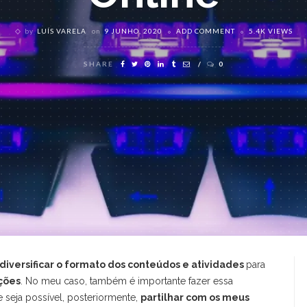
by
LUÍS VARELA
on
9 JUNHO, 2020
ADD COMMENT
5.4K VIEWS
SHARE
0
diversificar o formato dos conteúdos e atividades
para
ções
. No meu caso, também é importante fazer essa
 seja possível, posteriormente,
partilhar com os meus