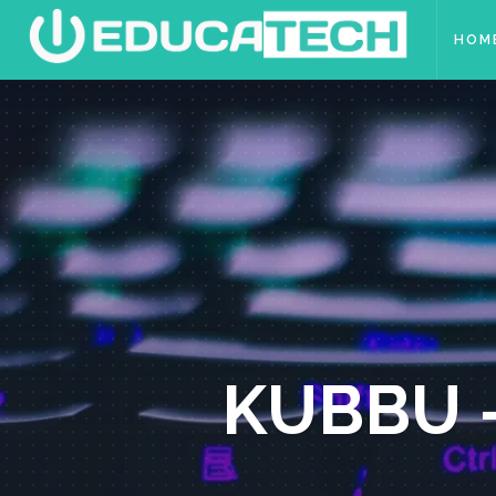
HOM
KUBBU –