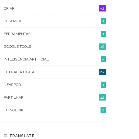
SETEMBRO 2022
CRIAR
52
MAIO 2022
DESTAQUE
1
ABRIL 2022
FERRAMENTAS
1
MARÇO 2022
GOOGLE TOOLS
16
FEVEREIRO 2022
INTELIGÊNCIA ARTIFICIAL
5
JANEIRO 2022
LITERACIA DIGITAL
67
SETEMBRO 2021
NEARPOD
1
JUNHO 2021
PARTILHAR
42
MAIO 2021
THINGLINK
2
ABRIL 2021
MARÇO 2021
TRANSLATE