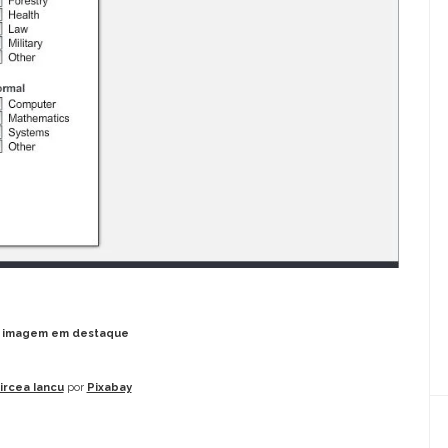
FERRAMENTAS
GOOGLE TOOLS
INTELIGÊNCIA ARTIFICIAL
LITERACIA DIGITAL
NEARPOD
PARTILHAR
THINGLINK
a imagem em destaque
ircea Iancu
por
Pixabay