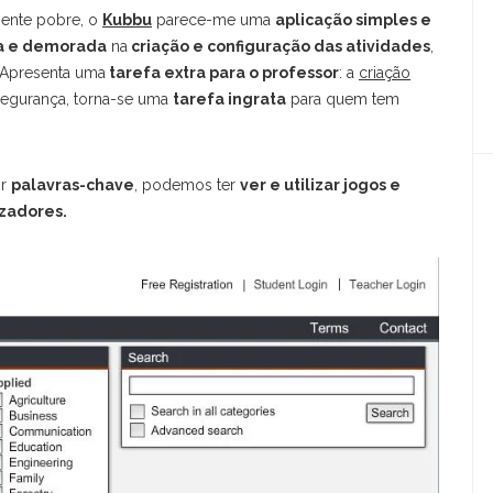
mente pobre, o
Kubbu
parece-me uma
aplicação simples e
a e demorada
na
criação e configuração das atividades
,
 Apresenta uma
tarefa extra para o professor
: a
criação
IMOS ARTIGOS
CATEGORIAS
 segurança, torna-se uma
tarefa ingrata
para quem tem
 Palavra Que Muda Tudo Na
ADOBE SPARKS
ua Conversa Com A IA:
CONTEXTO (com Ebook
APRESENTAR
or
palavras-chave
, podemos ter
ver e utilizar jogos e
ratuito)
izadores.
AVALIAR
BOOKCREATOR
 Que Aprendi Com Mais De
00 Professores Que
COLABORAR
ecidiram Aprender IA
COMUNICAR
 Que Vi Na AI Week Em
CRIAR
ilão: 8 Sinais De Que O
uturo Chega Mais Depressa
DESTAQUE
o Que Pensas