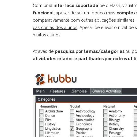
Com uma
interface suportada
pelo Flash, visual
funcional
, apesar de ser um pouco mais
complex
comparativamente com outras aplicações similares.
SOBRE O AUTOR…
ÚLT
das contas dos alunos
. Apesar de elevar o nível de
muitos alunos.
1.
Luís Varela, professor de Informática há
A
mais de 21 anos, 7 dos quais também na
T
gestão e organização de Bibliotecas
Através de
pesquisa por temas/categorias
ou p
Escolares. Desde sempre apoiou
G
atividades criados e partilhados por outros util
professores e alunos na utilização das
tecnologias nas escolas. Participou em
diversos projetos nacionais na área das
2.
O
Tecnologias, o mais recente é o projeto
8
Gen10s.pt, no qual ainda é formador.
D
Sampaio - Sesimbra
3.
96 216 46 24
O
M
luisvarela@educatech.pt
F
D