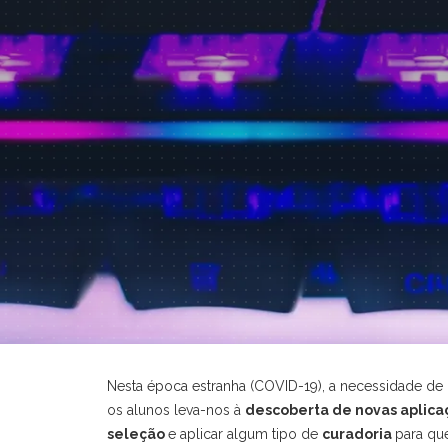
Nesta época estranha (COVID-19), a necessidade de
os alunos leva-nos à
descoberta de novas aplica
seleção
e aplicar algum tipo de
curadoria
para que