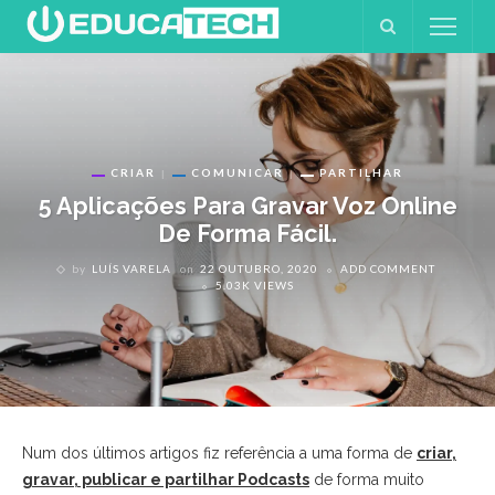
CRIAR
COMUNICAR
PARTILHAR
5 Aplicações Para Gravar Voz Online
De Forma Fácil.
by
LUÍS VARELA
on
22 OUTUBRO, 2020
ADD COMMENT
5.03K VIEWS
Num dos últimos artigos fiz referência a uma forma de
criar,
gravar, publicar e partilhar Podcasts
de forma muito