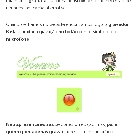
totalmente
gratuita ,
funciona no
Browser
e não necessita de
nenhuma aplicação alternativa.
Quando entramos no website encontramos logo o
gravador
.
Bastará
iniciar
a gravação
no botão
com o símbolo do
microfone
.
Não apresenta extras
de cortes ou edição, mas,
para
quem quer apenas gravar
, apresenta uma interface