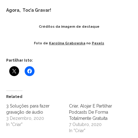
Agora, Toc’a Gravar!
Créditos da imagem de destaque
Foto de
Karolina Grabowska
no
Pexels
Partilhar Isto:
Related
3 Soluções para fazer
Criar, Alojar E Partilhar
gravação de áudio
Podcasts De Forma
3 Dezembro, 2020
Totalmente Gratuita
In "Criar"
7 Outubro, 2020
In "Criar"