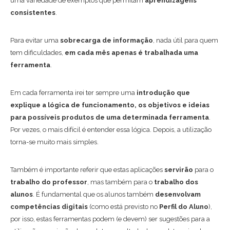
uma variedade de exemplos que permitam
aprendizagens
consistentes
.
Para evitar uma
sobrecarga de informação
, nada útil para quem
tem dificuldades,
em cada mês apenas é trabalhada uma
ferramenta
.
Em cada ferramenta irei ter sempre uma
introdução que
explique a lógica de funcionamento, os objetivos e ideias
para possíveis produtos de uma determinada ferramenta
.
Por vezes, o mais difícil é entender essa lógica. Depois, a utilização
torna-se muito mais simples.
Também é importante referir que estas aplicações
servirão
para o
trabalho do professor
, mas também para o
trabalho dos
alunos
. É fundamental que os alunos também
desenvolvam
competências digitais
(como está previsto no
Perfil do Aluno
),
por isso, estas ferramentas podem (e devem) ser sugestões para a