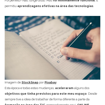
Foi perfeito? Não, longe disso. Mas
foi minimamente funcional
. E
permitiu
aprendizagens efetivas na área das tecnologias
.
Imagem de
StockSnap
por
Pixabay
Esta época e todas estas mudanças,
aceleraram
alguns dos
objetivos que tinha previstos para este meu espaço
. Desde
sempre tive a ideia de trabalhar de forma diferente a parte da
formação na área das TIC
, nomeadamente aqui,
ONLINE
.