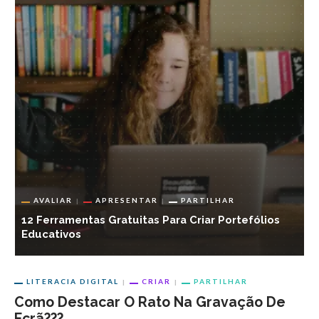
CRIAR
LITERACIA DIGITAL
PARTILHAR
Os Jogos Educativos Como Uma Forma Divertida E
E
Interativa De Aprender – 4 Exemplos
A
LITERACIA DIGITAL
CRIAR
PARTILHAR
Como Destacar O Rato Na Gravação De
Ecrã???