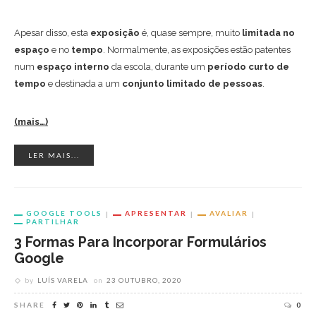
Apesar disso, esta
exposição
é, quase sempre, muito
limitada no
espaço
e no
tempo
. Normalmente, as exposições estão patentes
num
espaço interno
da escola, durante um
período curto de
tempo
e destinada a um
conjunto limitado de pessoas
.
(mais…)
LER MAIS...
GOOGLE TOOLS
APRESENTAR
AVALIAR
PARTILHAR
3 Formas Para Incorporar Formulários
Google
by
LUÍS VARELA
on
23 OUTUBRO, 2020
SHARE
0