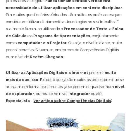
professores, até agora,
nunca tinham sentido verdadeira
necessidade de utilizar aplicações em contexto disciplinar
.
Em muitos questionários efetuados, são muitos os professores que
consideram utilizar diariamente as tecnologias no seu trabalho. E
realmente fazem-no utilizando o
Processador de Texto
, a
Folha
de Cálculo
e o
Programa de Apresentações
, conjuntamente
com o
computador e o Projetor
. Ou seja, o nível iniciante, muito
pouco interativo. Situam-se, em termos de Competências Digitais,
num nível de
Recém-Chegado
.
Utilizar as Aplicações Digitais e a Internet
pode ser
muito
mais do que isso
. E é certo que já são muitos os professores que se
arriscam em formatos diferentes, já se podem enquadrar num
nível
de explorador
, outros até no nível
Integrador
ou até
Especialista
. (
ver artigo sobre Competências Digitais
)