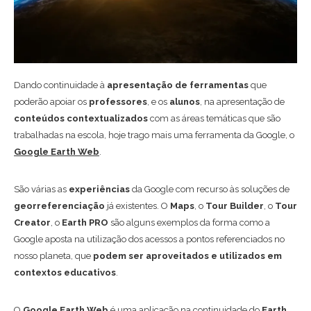
Dando continuidade à
apresentação de ferramentas
que
poderão apoiar os
professores
, e os
alunos
, na apresentação de
conteúdos contextualizados
com as áreas temáticas que são
trabalhadas na escola, hoje trago mais uma ferramenta da Google, o
Google Earth Web
.
São várias as
experiências
da Google com recurso às soluções de
georreferenciação
já existentes. O
Maps
, o
Tour Builder
, o
Tour
Creator
, o
Earth PRO
são alguns exemplos da forma como a
Google aposta na utilização dos acessos a pontos referenciados no
nosso planeta, que
podem ser aproveitados e utilizados em
contextos educativos
.
O
Google Earth Web
é uma aplicação na continuidade do
Earth