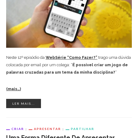
Neste 12º episódio da
WebSérie “Como Fazer?”
trago uma dúvida
colocada por email por um colega: “
É possível criar um jogo de
palavras cruzadas para um tema da minha disciplina?
“
(mais…)
LER MAIS...
CRIAR
APRESENTAR
PARTILHAR
Uma Forma Diferente De Apresentar