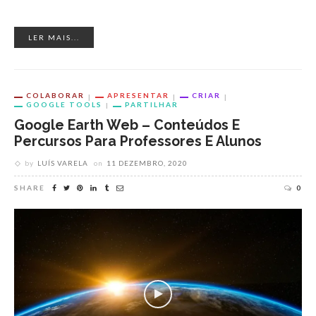
LER MAIS...
COLABORAR
APRESENTAR
CRIAR
GOOGLE TOOLS
PARTILHAR
Google Earth Web – Conteúdos E
Percursos Para Professores E Alunos
by
LUÍS VARELA
on
11 DEZEMBRO, 2020
SHARE
0