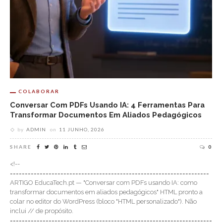
COLABORAR
Conversar Com PDFs Usando IA: 4 Ferramentas Para
Transformar Documentos Em Aliados Pedagógicos
by
ADMIN
on
11 JUNHO, 2026
SHARE
0
<!--
===================================================================
ARTIGO EducaTech.pt — "Conversar com PDFs usando IA: como
transformar documentos em aliados pedagógicos" HTML pronto a
colar no editor do WordPress (bloco "HTML personalizado"). Não
inclui // de propósito.
====================================================================