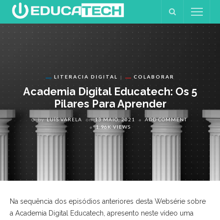
LITERACIA DIGITAL
COLABORAR
Academia Digital Educatech: Os 5
Pilares Para Aprender
by
LUÍS VARELA
on
13 MAIO, 2021
ADD COMMENT
1.96K VIEWS
Na sequência dos episódios anteriores desta Websérie sobre
a Academia Digital Educatech, apresento neste vídeo uma