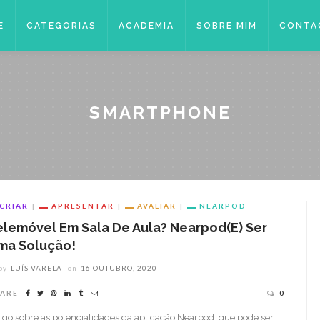
E
CATEGORIAS
ACADEMIA
SOBRE MIM
CONTA
SMARTPHONE
CRIAR
APRESENTAR
AVALIAR
NEARPOD
elemóvel Em Sala De Aula? Nearpod(e) Ser
ma Solução!
by
LUÍS VARELA
on
16 OUTUBRO, 2020
ARE
0
tigo sobre as potencialidades da aplicação Nearpod, que pode ser