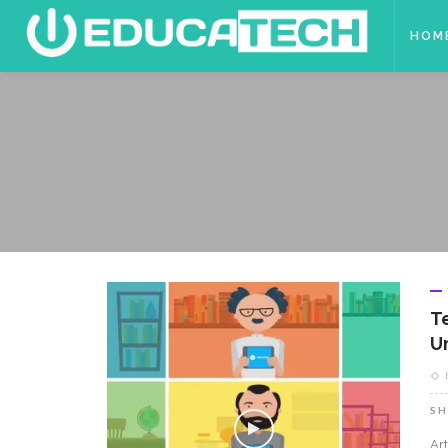
HOM
T
U
SH
Ar