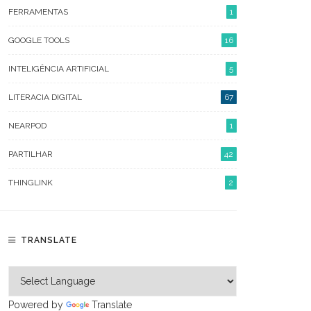
FERRAMENTAS
1
GOOGLE TOOLS
16
ARQUIVO
INTELIGÊNCIA ARTIFICIAL
5
AGOSTO 2026
LITERACIA DIGITAL
67
JULHO 2026
NEARPOD
1
JUNHO 2026
PARTILHAR
42
OUTUBRO 2023
THINGLINK
2
ABRIL 2023
FEVEREIRO 2023
TRANSLATE
JANEIRO 2023
DEZEMBRO 2022
Powered by
Translate