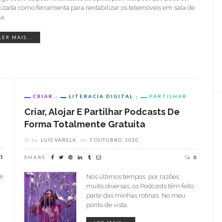
ilizada como ferramenta para rentabilizar os telemóveis em sala de
a.
LER MAIS...
CRIAR
LITERACIA DIGITAL
PARTILHAR
Criar, Alojar E Partilhar Podcasts De
Forma Totalmente Gratuita
by
LUÍS VARELA
on
7 OUTUBRO, 2020
1
SHARE
0
e
Nos últimos tempos, por razões
muito diversas, os Podcasts têm feito
parte das minhas rotinas. No meu
ponto de vista,