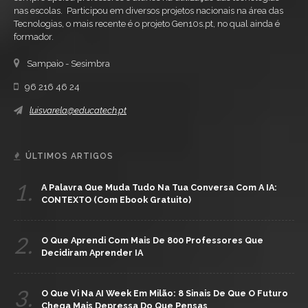
nas escolas. Participou em diversos projetos nacionais na área das
Tecnologias, o mais recente é o projeto Gen10s.pt, no qual ainda é
formador.
Sampaio - Sesimbra
96 216 46 24
luisvarela@educatech.pt
ÚLTIMOS ARTIGOS
1.
A Palavra Que Muda Tudo Na Tua Conversa Com A IA:
CONTEXTO (com Ebook Gratuito)
2.
O Que Aprendi Com Mais De 800 Professores Que
Decidiram Aprender IA
3.
O Que Vi Na AI Week Em Milão: 8 Sinais De Que O Futuro
Chega Mais Depressa Do Que Pensas