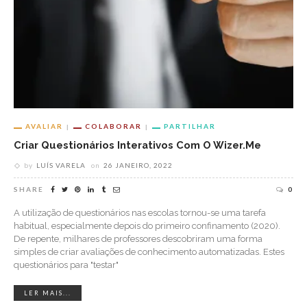
AVALIAR
COLABORAR
PARTILHAR
Criar Questionários Interativos Com O Wizer.me
by
LUÍS VARELA
on
26 JANEIRO, 2022
SHARE
0
A utilização de questionários nas escolas tornou-se uma tarefa
habitual, especialmente depois do primeiro confinamento (2020).
De repente, milhares de professores descobriram uma forma
simples de criar avaliações de conhecimento automatizadas. Estes
questionários para "testar"
LER MAIS...