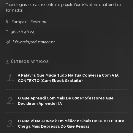
Tecnologias, o mais recente é o projeto Gen10s.pt, no qual ainda é
formador.
Sampaio - Sesimbra
96 216 46 24
luisvarela@educatech.pt
ÚLTIMOS ARTIGOS
1.
A Palavra Que Muda Tudo Na Tua Conversa Com A IA:
CONTEXTO (com Ebook Gratuito)
2.
O Que Aprendi Com Mais De 800 Professores Que
Decidiram Aprender IA
3.
O Que Vi Na AI Week Em Milão: 8 Sinais De Que O Futuro
Chega Mais Depressa Do Que Pensas